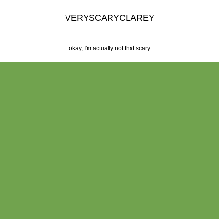
VERYSCARYCLAREY
okay, I'm actually not that scary