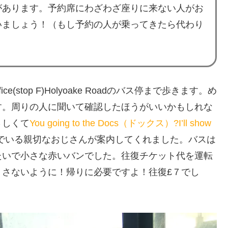
があります。予約席にわざわざ座りに来ない人がお
いましょう！（もし予約の人が乗ってきたら代わり
ffice(stop F)Holyoake Road
のバス停まで歩きます。め
す。周りの人に聞いて確認したほうがいいかもしれな
さしくて
You going to the Docs（ドックス）?I’ll show
でいる親切なおじさんが案内してくれました。バスは
たいで小さな赤いバンでした。往復チケット代を運転
くさないように！帰りに必要ですよ！往復£７でし