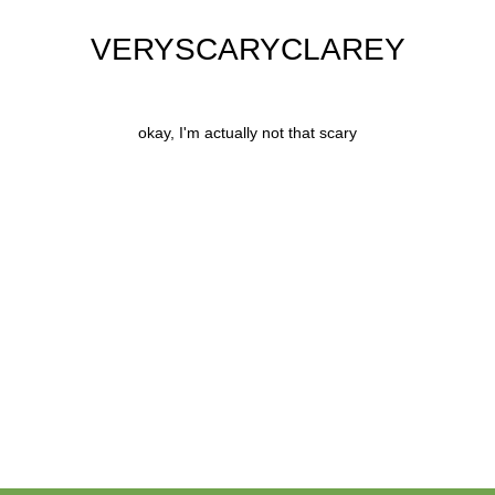
VERYSCARYCLAREY
okay, I'm actually not that scary