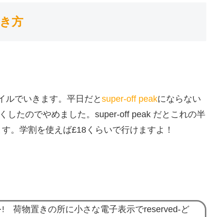
き方
イルでいきます。平日だと
super-off peak
にならない
のでやめました。super-off peak だとこれの半
ます。
学割を使えば£18
くらいで行けますよ！
荷物置きの所に小さな電子表示でreserved-ど